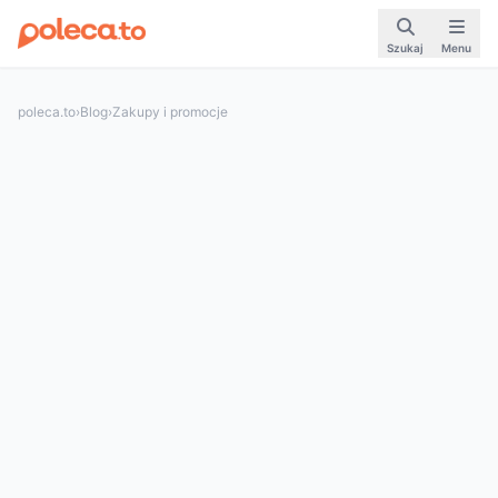
Szukaj
Menu
poleca.to
›
Blog
›
Zakupy i promocje