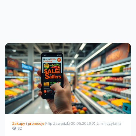
Zakupy i promocje
·
Filip Zawadzki
·
20.05.2026
·
2 min czytania
·
82